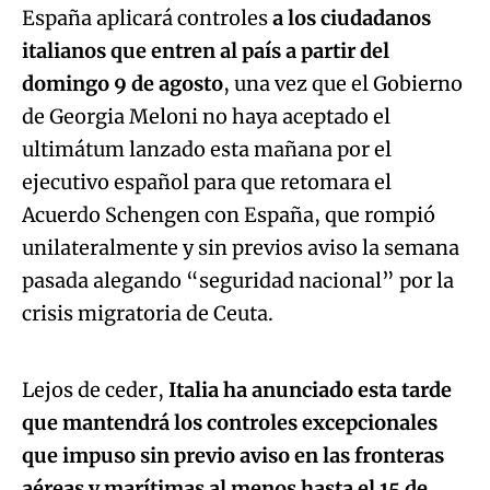
España aplicará controles
a los ciudadanos
italianos que entren al país a partir del
domingo 9 de agosto
, una vez que el Gobierno
de Georgia Meloni no haya aceptado el
ultimátum lanzado esta mañana por el
ejecutivo español para que retomara el
Acuerdo Schengen con España, que rompió
unilateralmente y sin previos aviso la semana
pasada alegando “seguridad nacional” por la
Algo salió mal.
crisis migratoria de Ceuta.
An error occurred, please try again later.
Lejos de ceder,
Italia ha anunciado esta tarde
que mantendrá los controles excepcionales
Try again
que impuso sin previo aviso en las fronteras
aéreas y marítimas al menos hasta el 15 de