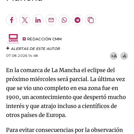
An error occurred, please try again later.
Facebook
Twitter
LinkedIn
Enviar
Whatsapp
Telegram
Copiar
por
URL
Try again
Email
del
artículo
REDACCIÓN CMM
ALERTAS DE ESTE AUTOR
07.08.2026 14:48
+A
-A
En la comarca de La Mancha el eclipse del
próximo miércoles será parcial. La última vez
que se vio uno completo en esa zona fue en
1900, un acontecimiento que despertó mucho
interés y que atrajo incluso a científicos de
otros países de Europa.
Para evitar consecuencias por la observación