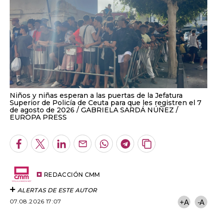
Niños y niñas esperan a las puertas de la Jefatura
Superior de Policía de Ceuta para que les registren el 7
de agosto de 2026
GABRIELA SARDÁ NÚÑEZ /
EUROPA PRESS
Facebook
Twitter
LinkedIn
Enviar
Whatsapp
Telegram
Copiar
por
URL
Email
del
artículo
REDACCIÓN CMM
ALERTAS DE ESTE AUTOR
07.08.2026 17:07
+A
-A