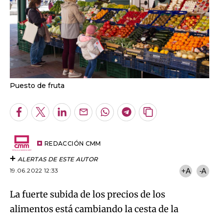
Puesto de fruta
Facebook
Twitter
LinkedIn
Enviar
Whatsapp
Telegram
Copiar
por
URL
Email
del
artículo
REDACCIÓN CMM
ALERTAS DE ESTE AUTOR
19.06.2022 12:33
+A
-A
La fuerte subida de los precios de los
alimentos está cambiando la cesta de la