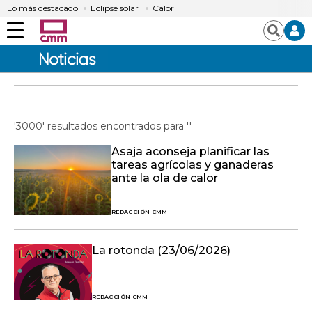
Lo más destacado
Eclipse solar
Calor
Menú
Buscar
'3000' resultados encontrados para ''
Asaja aconseja planificar las
tareas agrícolas y ganaderas
ante la ola de calor
REDACCIÓN CMM
La rotonda (23/06/2026)
REDACCIÓN CMM