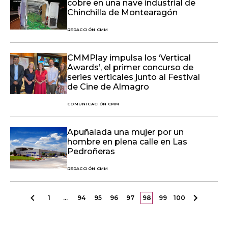
cobre en una nave industrial de
Chinchilla de Montearagón
REDACCIÓN CMM
CMMPlay impulsa los ‘Vertical
Awards’, el primer concurso de
series verticales junto al Festival
de Cine de Almagro
COMUNICACIÓN CMM
Apuñalada una mujer por un
hombre en plena calle en Las
Pedroñeras
REDACCIÓN CMM
1
…
94
95
96
97
98
99
100