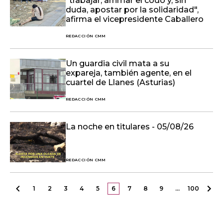
"trabajar, arrimar el codo y, sin
duda, apostar por la solidaridad",
afirma el vicepresidente Caballero
REDACCIÓN CMM
Un guardia civil mata a su
expareja, también agente, en el
cuartel de Llanes (Asturias)
REDACCIÓN CMM
La noche en titulares - 05/08/26
REDACCIÓN CMM
1
2
3
4
5
6
7
8
9
…
100