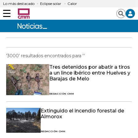
Lo más destacado
Eclipse solar
Calor
Menú
Buscar
'3000' resultados encontrados para ''
Tres detenidos por abatir a tiros
a un lince ibérico entre Huelves y
Barajas de Melo
REDACCIÓN CMM
Extinguido el incendio forestal de
Almorox
REDACCIÓN CMM