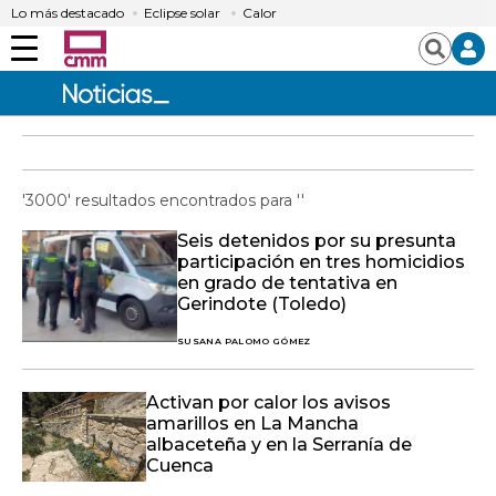
Lo más destacado
Eclipse solar
Calor
Menú
Buscar
'3000' resultados encontrados para ''
Seis detenidos por su presunta
participación en tres homicidios
en grado de tentativa en
Gerindote (Toledo)
SUSANA PALOMO GÓMEZ
Activan por calor los avisos
amarillos en La Mancha
albaceteña y en la Serranía de
Cuenca