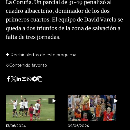
La Coruña. Un parcial de 31-19 penalizó al
cuadro albaceteño, dominador de los dos
primeros cuartos. El equipo de David Varela se
queda a dos triunfos de la zona de salvación a
falta de tres jornadas.
Recibir alertas de este programa
Contenido favorito
Facebook
Twitter
LinkedIn
Enviar
Whatsapp
Telegram
Copiar
por
URL
Email
del
artículo
13/06/2024
09/06/2024