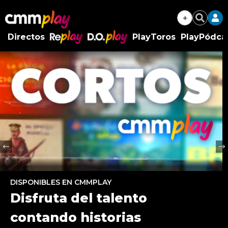
+
Buscar
Directos
PlayToros
PlayPódca
RePlay
D.O.Play
Previous
Ne
DISPONIBLES EN CMMPLAY
Disfruta del talento
contando historias