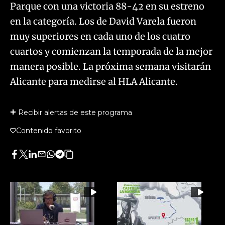
Parque con una victoria 88-42 en su estreno
en la categoría. Los de David Varela fueron
muy superiores en cada uno de los cuatro
cuartos y comienzan la temporada de la mejor
manera posible. La próxima semana visitarán
Alicante para medirse al HLA Alicante.
Recibir alertas de este programa
Contenido favorito
Facebook
Twitter
LinkedIn
Enviar
Whatsapp
Telegram
Copiar
por
URL
Email
del
artículo