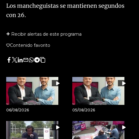
Los mancheguistas se mantienen segundos
con 26.
Recibir alertas de este programa
Contenido favorito
Facebook
Twitter
LinkedIn
Enviar
Whatsapp
Telegram
Copiar
por
URL
Email
del
artículo
06/08/2026
05/08/2026