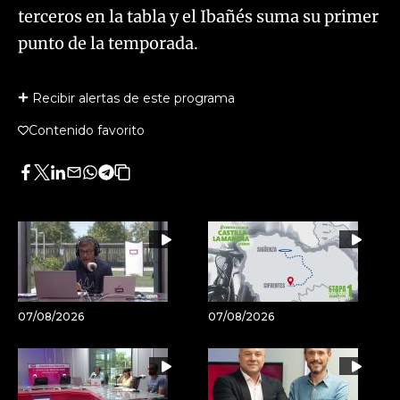
terceros en la tabla y el Ibañés suma su primer
punto de la temporada.
Recibir alertas de este programa
Contenido favorito
Facebook
Twitter
LinkedIn
Enviar
Whatsapp
Telegram
Copiar
por
URL
Email
del
artículo
07/08/2026
07/08/2026