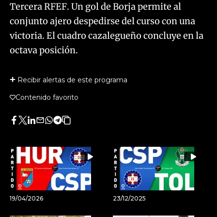
Tercera RFEF. Un gol de Borja permite al
conjunto ajero despedirse del curso con una
victoria. El cuadro cazalegueño concluye en la
octava posición.
Recibir alertas de este programa
Contenido favorito
Facebook
Twitter
LinkedIn
Enviar
Whatsapp
Telegram
Copiar
por
URL
Email
del
artículo
19/04/2026
23/12/2025