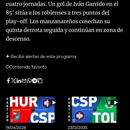
cuatro jornadas. Un gol de Iván Garrido en el
85' sitúa a los roblenses a tres puntos del
play-off. Los manzanareños cosechan su
quinta derrota seguida y continúan en zona de
descenso.
Recibir alertas de este programa
Contenido favorito
Facebook
Twitter
LinkedIn
Enviar
Whatsapp
Telegram
Copiar
por
URL
Email
del
artículo
19/04/2026
23/12/2025