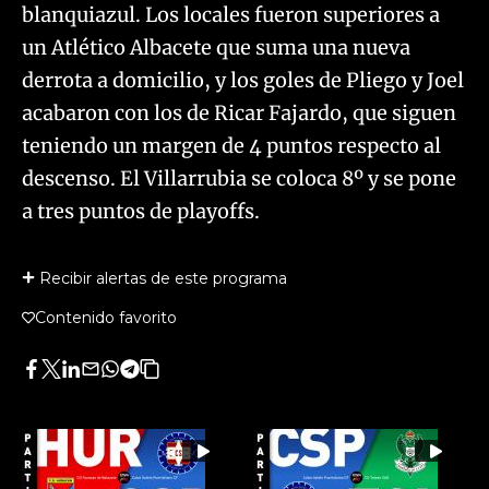
blanquiazul. Los locales fueron superiores a
un Atlético Albacete que suma una nueva
derrota a domicilio, y los goles de Pliego y Joel
acabaron con los de Ricar Fajardo, que siguen
teniendo un margen de 4 puntos respecto al
descenso. El Villarrubia se coloca 8º y se pone
a tres puntos de playoffs.
Recibir alertas de este programa
Contenido favorito
Facebook
Twitter
LinkedIn
Enviar
Whatsapp
Telegram
Copiar
por
URL
Email
del
artículo