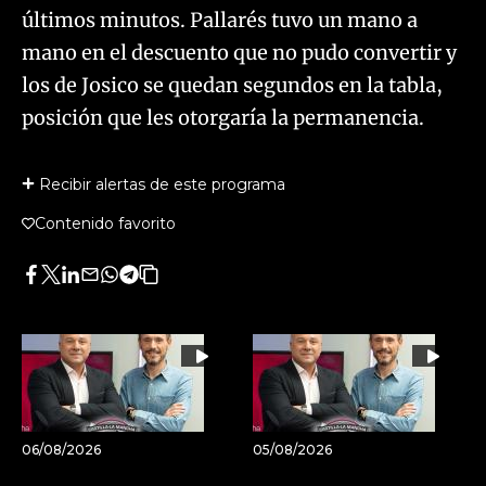
últimos minutos. Pallarés tuvo un mano a
mano en el descuento que no pudo convertir y
los de Josico se quedan segundos en la tabla,
posición que les otorgaría la permanencia.
Recibir alertas de este programa
Contenido favorito
Facebook
Twitter
LinkedIn
Enviar
Whatsapp
Telegram
Copiar
por
URL
Email
del
artículo
06/08/2026
05/08/2026