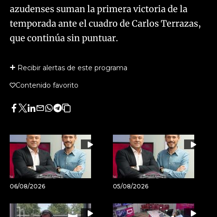
azudenses suman la primera victoria de la
temporada ante el cuadro de Carlos Terrazas,
que continúa sin puntuar.
Recibir alertas de este programa
Contenido favorito
Facebook
Twitter
LinkedIn
Enviar
Whatsapp
Telegram
Copiar
por
URL
Email
del
artículo
06/08/2026
05/08/2026