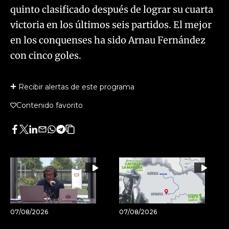
quinto clasificado después de lograr su cuarta
victoria en los últimos seis partidos. El mejor
en los conquenses ha sido Arnau Fernández
con cinco goles.
Recibir alertas de este programa
Contenido favorito
Facebook
Twitter
LinkedIn
Enviar
Whatsapp
Telegram
Copiar
por
URL
Email
del
artículo
07/08/2026
07/08/2026