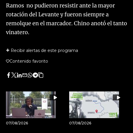
Ramos no pudieron resistir ante la mayor
rotación del Levante y fueron siempre a
remolque en el marcador. Chino anotó el tanto
vinatero.
Recibir alertas de este programa
Contenido favorito
Facebook
Twitter
LinkedIn
Enviar
Whatsapp
Telegram
Copiar
por
URL
Email
del
artículo
07/08/2026
07/08/2026