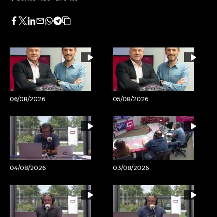
Facebook
Twitter
LinkedIn
Enviar
Whatsapp
Telegram
Copiar
por
URL
Email
del
artículo
06/08/2026
05/08/2026
04/08/2026
03/08/2026