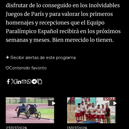
disfrutar de lo conseguido en los inolvidables
Juegos de París y para valorar los primeros
homenajes y recepciones que el Equipo
Paralímpico Español recibirá en los próximos
semanas y meses. Bien merecido lo tienen.
Recibir alertas de este programa
Contenido favorito
Facebook
Twitter
LinkedIn
Enviar
Whatsapp
Telegram
Copiar
por
URL
Email
del
artículo
27/07/2026
13/07/2026