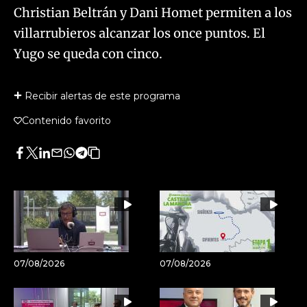
Christian Beltrán y Dani Homet permiten a los
villarrubieros alcanzar los once puntos. El
Yugo se queda con cinco.
Recibir alertas de este programa
Contenido favorito
Facebook
Twitter
LinkedIn
Enviar
Whatsapp
Telegram
Copiar
por
URL
Email
del
artículo
07/08/2026
07/08/2026