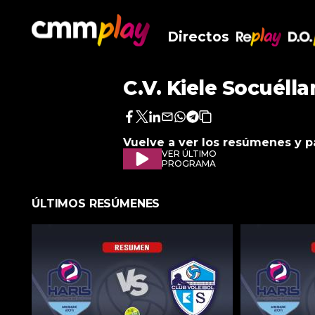
Directos
RePlay
D.O
C.V. Kiele Socuéll
Facebook
Twitter
LinkedIn
Enviar
Whatsapp
Telegram
Copiar
por
URL
Vuelve a ver los resúmenes y p
Email
del
VER ÚLTIMO
artículo
PROGRAMA
ÚLTIMOS RESÚMENES