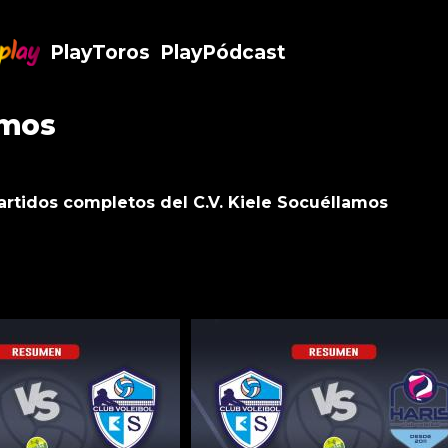
PlayToros
PlayPódcast
.Play
amos
artidos completos del C.V. Kiele Socuéllamos