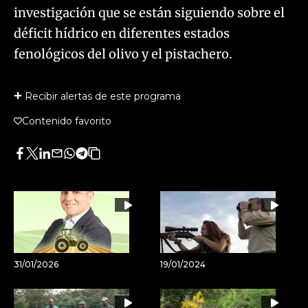
investigación que se están siguiendo sobre el
déficit hídrico en diferentes estados
fenológicos del olivo y el pistachero.
Recibir alertas de este programa
Contenido favorito
Facebook
Twitter
LinkedIn
Enviar
Whatsapp
Telegram
Copiar
por
URL
Email
del
artículo
31/01/2026
19/01/2024