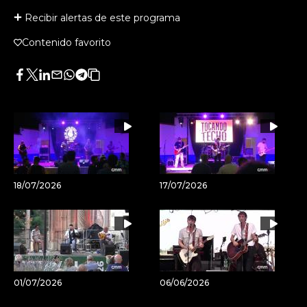
Recibir alertas de este programa
Contenido favorito
Facebook
Twitter
LinkedIn
Enviar
Whatsapp
Telegram
Copiar
por
URL
Email
del
artículo
18/07/2026
17/07/2026
01/07/2026
06/06/2026