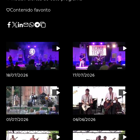
Contenido favorito
Facebook
Twitter
LinkedIn
Enviar
Whatsapp
Telegram
Copiar
por
URL
Email
del
artículo
18/07/2026
17/07/2026
01/07/2026
06/06/2026