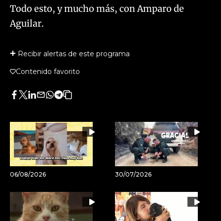
Todo esto, y mucho más, con Amparo de
Aguilar.​
Recibir alertas de este programa
Contenido favorito
Facebook
Twitter
LinkedIn
Enviar
Whatsapp
Telegram
Copiar
por
URL
Email
del
artículo
06/08/2026
30/07/2026