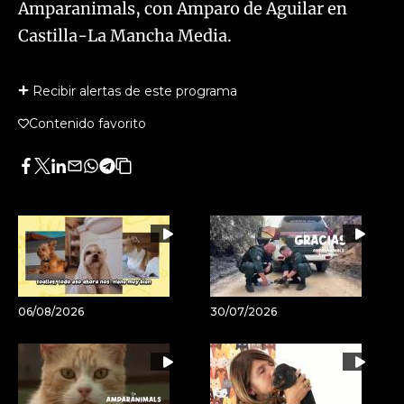
Amparanimals, con Amparo de Aguilar en
Castilla-La Mancha Media.
Recibir alertas de este programa
Contenido favorito
Facebook
Twitter
LinkedIn
Enviar
Whatsapp
Telegram
Copiar
por
URL
Email
del
artículo
06/08/2026
30/07/2026