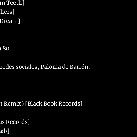
om Teeth]
thers]
e Dream]
a 80]
 redes sociales, Paloma de Barrón.
et Remix) [Black Book Records]
us Records]
Lab]