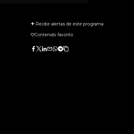
Recibir alertas de este programa
Contenido favorito
Facebook
Twitter
LinkedIn
Enviar
Whatsapp
Telegram
Copiar
por
URL
Email
del
artículo