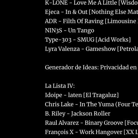
K-LONE - Love Me A Little [Wisd
Ejeca - In & Out [Nothing Else Ma
ADR - Filth Of Raving [Limousin
NIN3S - Un Tango
Type-303 - SMUG [Acid Works]
Lyra Valenza - Gameshow [Petrol
Generador de Ideas: Privacidad en
La Lista IV:
Idoipe - laten [El Tragaluz]
Chris Lake - In The Yuma (Four T
B. Riley - Jackson Roller
Raul Alvarez - Binary Groove [Foc
François X - Work Hangover [XX 