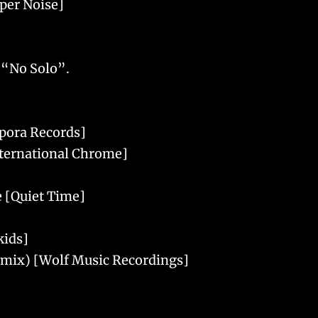
per Noise]
a “No Solo”.
spora Records]
International Chrome]
 [Quiet Time]
kids]
Remix) [Wolf Music Recordings]