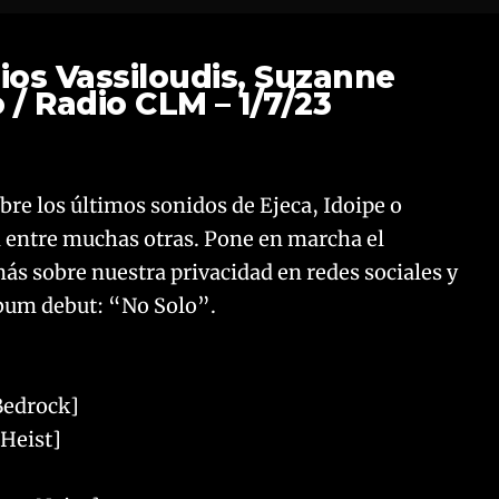
lios Vassiloudis, Suzanne
o / Radio CLM – 1/7/23
re los últimos sonidos de Ejeca, Idoipe o
 entre muchas otras. Pone en marcha el
ás sobre nuestra privacidad en redes sociales y
lbum debut: “No Solo”.
Bedrock]
[Heist]