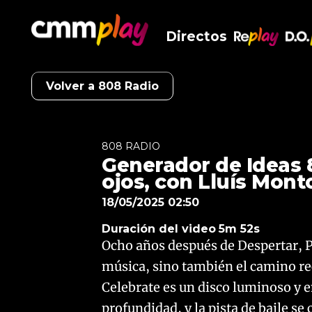
Directos
RePlay
D.O
Volver a 808 Radio
808 RADIO
Generador de Ideas 
ojos, con Lluís Mont
18/05/2025 02:50
Duración del video
5m 52s
Ocho años después de Despertar, P
música, sino también el camino rec
Celebrate es un disco luminoso y 
profundidad, y la pista de baile se