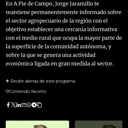
En A Pie de Campo, Jorge Jaramillo te
mantiene permanentemente informado sobre
el sector agropecuario de la región con el
objetivo establecer una cercanía informativa
con el medio rural que ocupa la mayor parte de
la superficie de la comunidad autónoma, y
sobre la que se genera una actividad
económica ligada en gran medida al sector.
Recibir alertas de este programa
Contenido favorito
Facebook
Twitter
LinkedIn
Enviar
Whatsapp
Telegram
Copiar
por
URL
Email
del
artículo