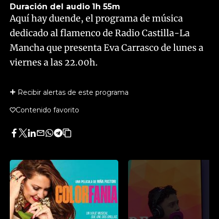
Duración del audio
1h 55m
Aquí hay duende, el programa de música
dedicado al flamenco de Radio Castilla-La
Mancha que presenta Eva Carrasco de lunes a
viernes a las 22.00h.
Recibir alertas de este programa
Contenido favorito
Facebook
Twitter
LinkedIn
Enviar
Whatsapp
Telegram
Copiar
por
URL
Email
del
artículo