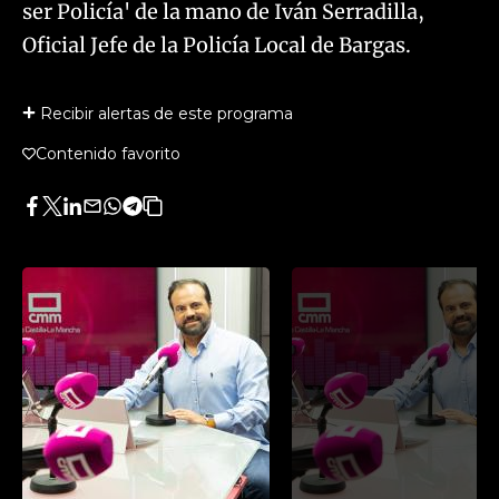
ser Policía' de la mano de Iván Serradilla,
Oficial Jefe de la Policía Local de Bargas.
Recibir alertas de este programa
Contenido favorito
Facebook
Twitter
LinkedIn
Enviar
Whatsapp
Telegram
Copiar
por
URL
Email
del
artículo