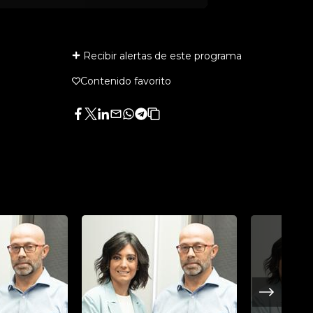
Recibir alertas de este programa
Contenido favorito
Facebook
Twitter
LinkedIn
Enviar
Whatsapp
Telegram
Copiar
por
URL
Email
del
artículo