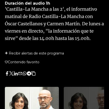
Duración del audio
1h
'Castilla-La Mancha a las 2', el informativo
matinal de Radio Castilla-La Mancha con
Óscar Castellanos y Carmen Martín. De lunes a
viernes en directo, "la información que te
sirve" desde las 14.00h hasta las 15.00h.
Recibir alertas de este programa
Contenido favorito
Facebook
Twitter
LinkedIn
Enviar
Whatsapp
Telegram
Copiar
por
URL
Email
del
artículo