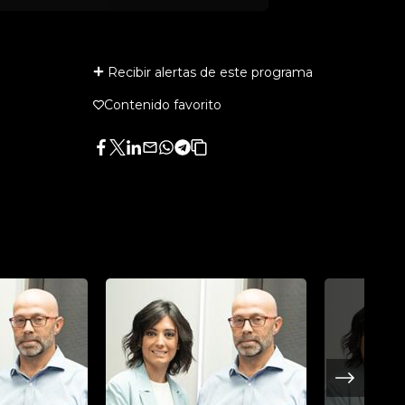
Recibir alertas de este programa
Contenido favorito
Facebook
Twitter
LinkedIn
Enviar
Whatsapp
Telegram
Copiar
por
URL
Email
del
artículo