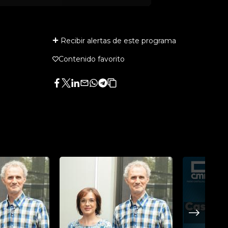
Recibir alertas de este programa
Contenido favorito
Facebook
Twitter
LinkedIn
Enviar
Whatsapp
Telegram
Copiar
por
URL
Email
del
artículo