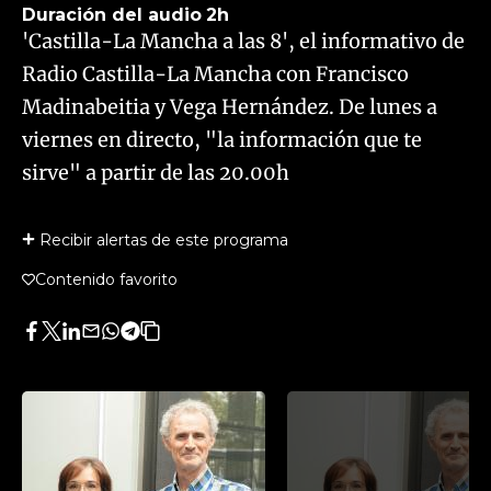
Duración del audio
2h
'Castilla-La Mancha a las 8', el informativo de
Radio Castilla-La Mancha con Francisco
Madinabeitia y Vega Hernández. De lunes a
viernes en directo, "la información que te
sirve" a partir de las 20.00h
Recibir alertas de este programa
Contenido favorito
Facebook
Twitter
LinkedIn
Enviar
Whatsapp
Telegram
Copiar
por
URL
Email
del
artículo