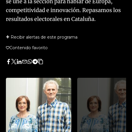
se une a la sección para hablar de Europa,
competitividad e innovación. Repasamos los
resultados electorales en Cataluña.
Recibir alertas de este programa
Contenido favorito
Facebook
Twitter
LinkedIn
Enviar
Whatsapp
Telegram
Copiar
por
URL
Email
del
artículo