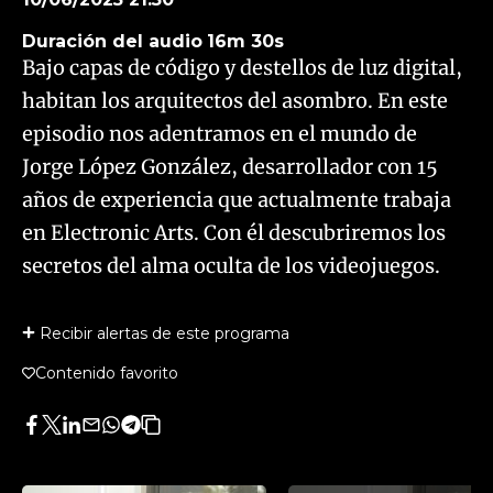
Duración del audio
16m 30s
Bajo capas de código y destellos de luz digital,
habitan los arquitectos del asombro. En este
episodio nos adentramos en el mundo de
Jorge López González, desarrollador con 15
años de experiencia que actualmente trabaja
en Electronic Arts. Con él descubriremos los
secretos del alma oculta de los videojuegos.
Recibir alertas de este programa
Contenido favorito
Facebook
Twitter
LinkedIn
Enviar
Whatsapp
Telegram
Copiar
por
URL
Email
del
artículo