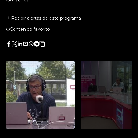
Recibir alertas de este programa
Contenido favorito
Facebook
Twitter
LinkedIn
Enviar
Whatsapp
Telegram
Copiar
por
URL
Email
del
artículo