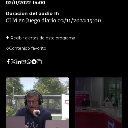
02/11/2022 14:00
Duración del audio
1h
CLM en Juego diario 02/11/2022 15:00
Recibir alertas de este programa
Contenido favorito
Facebook
Twitter
LinkedIn
Enviar
Whatsapp
Telegram
Copiar
por
URL
Email
del
artículo