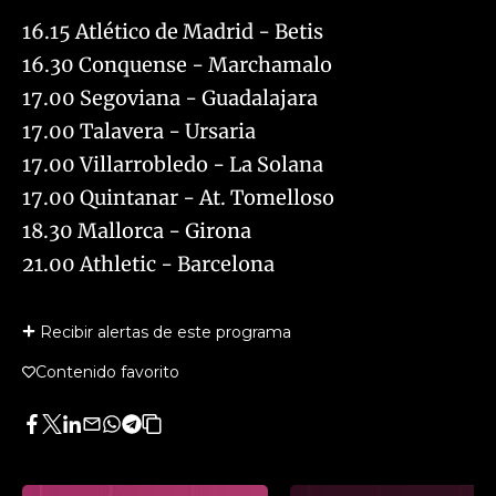
16.15 Atlético de Madrid - Betis
16.30 Conquense - Marchamalo
17.00 Segoviana - Guadalajara
17.00 Talavera - Ursaria
17.00 Villarrobledo - La Solana
17.00 Quintanar - At. Tomelloso
18.30 Mallorca - Girona
21.00 Athletic - Barcelona
Recibir alertas de este programa
Contenido favorito
Facebook
Twitter
LinkedIn
Enviar
Whatsapp
Telegram
Copiar
por
URL
Email
del
artículo