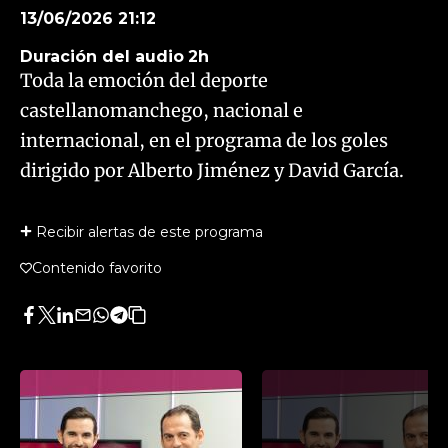
13/06/2026 21:12
Duración del audio
2h
Toda la emoción del deporte
castellanomanchego, nacional e
internacional, en el programa de los goles
dirigido por Alberto Jiménez y David García.
Recibir alertas de este programa
Contenido favorito
Facebook
Twitter
LinkedIn
Enviar
Whatsapp
Telegram
Copiar
por
URL
Email
del
artículo