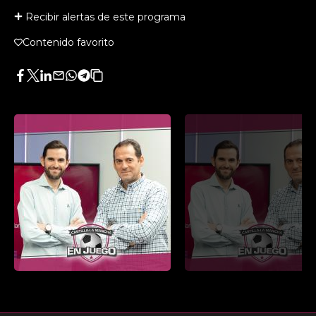
Recibir alertas de este programa
Contenido favorito
Facebook
Twitter
LinkedIn
Enviar
Whatsapp
Telegram
Copiar
por
URL
Email
del
artículo