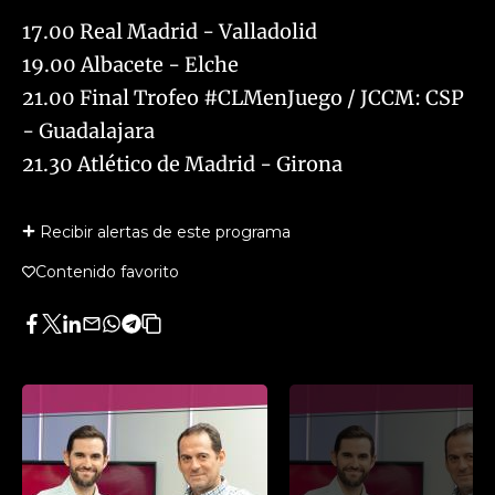
17.00 Real Madrid - Valladolid
19.00 Albacete - Elche
21.00 Final Trofeo #CLMenJuego / JCCM: CSP
- Guadalajara
21.30 Atlético de Madrid - Girona
Recibir alertas de este programa
Contenido favorito
Facebook
Twitter
LinkedIn
Enviar
Whatsapp
Telegram
Copiar
por
URL
Email
del
artículo