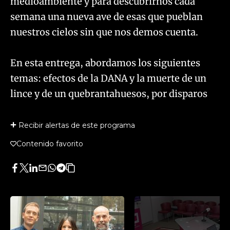
medioambiente y para descubrirnos cada
semana una nueva ave de esas que pueblan
nuestros cielos sin que nos demos cuenta.
En esta entrega, abordamos los siguientes
temas: efectos de la DANA y la muerte de un
lince y de un quebrantahuesos, por disparos
Recibir alertas de este programa
Contenido favorito
Facebook
Twitter
LinkedIn
Enviar
Whatsapp
Telegram
Copiar
por
URL
Email
del
artículo