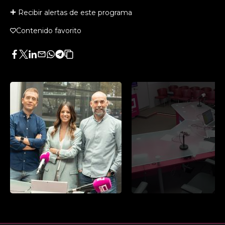
Recibir alertas de este programa
Contenido favorito
Facebook
Twitter
LinkedIn
Enviar
Whatsapp
Telegram
Copiar
por
URL
Email
del
artículo