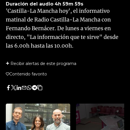
Duración del audio
4h 59m 59s
'Castilla-La Mancha hoy', el informativo
matinal de Radio Castilla-La Mancha con
Fernando Bernácer. De lunes a viernes en
directo, "La información que te sirve" desde
las 6.00h hasta las 10.00h.
Recibir alertas de este programa
Contenido favorito
Facebook
Twitter
LinkedIn
Enviar
Whatsapp
Telegram
Copiar
por
URL
Email
del
artículo