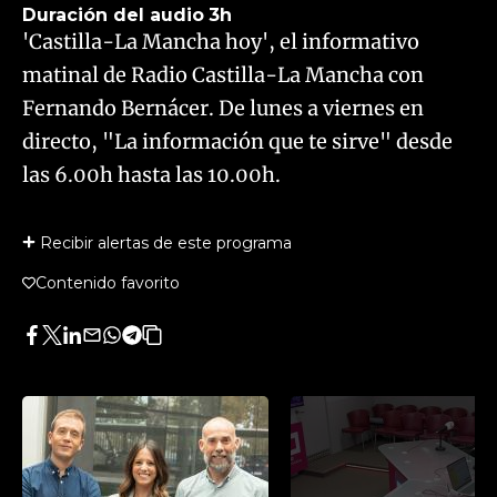
Duración del audio
3h
'Castilla-La Mancha hoy', el informativo
matinal de Radio Castilla-La Mancha con
Fernando Bernácer. De lunes a viernes en
directo, "La información que te sirve" desde
las 6.00h hasta las 10.00h.
Recibir alertas de este programa
Contenido favorito
Facebook
Twitter
LinkedIn
Enviar
Whatsapp
Telegram
Copiar
por
URL
Email
del
artículo