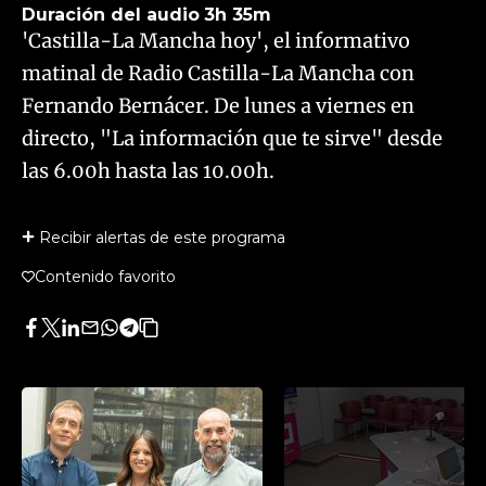
Duración del audio
3h 35m
'Castilla-La Mancha hoy', el informativo
matinal de Radio Castilla-La Mancha con
Fernando Bernácer. De lunes a viernes en
directo, "La información que te sirve" desde
las 6.00h hasta las 10.00h.
Recibir alertas de este programa
Contenido favorito
Facebook
Twitter
LinkedIn
Enviar
Whatsapp
Telegram
Copiar
por
URL
Email
del
artículo