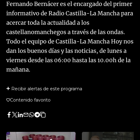
Fernando Bernácer es el encargado del primer
informativo de Radio Castilla-La Mancha para
acercar toda la actualidad a los
castellanomanchegos a través de las ondas.
Todo el equipo de Castilla-La Mancha Hoy nos
dan los buenos días y las noticias, de lunes a
viernes desde las 06:00 hasta las 10.00h de la
mañana.
Recibir alertas de este programa
Contenido favorito
Facebook
Twitter
LinkedIn
Enviar
Whatsapp
Telegram
Copiar
por
URL
Email
del
artículo