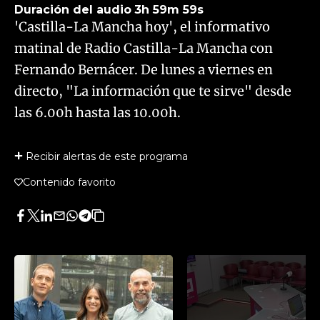
Duración del audio
3h 59m 59s
'Castilla-La Mancha hoy', el informativo
matinal de Radio Castilla-La Mancha con
Fernando Bernácer. De lunes a viernes en
directo, "La información que te sirve" desde
las 6.00h hasta las 10.00h.
Recibir alertas de este programa
Contenido favorito
Facebook
Twitter
LinkedIn
Enviar
Whatsapp
Telegram
Copiar
por
URL
Email
del
artículo